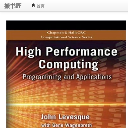
搬书匠
首页