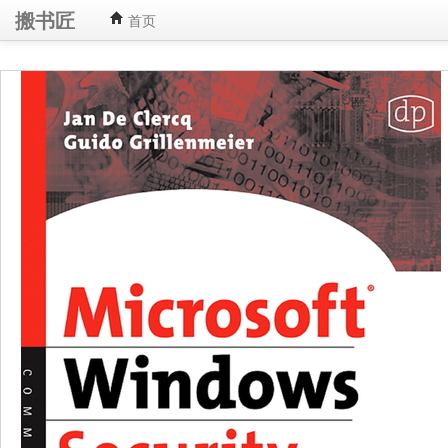
搬书匠
首页