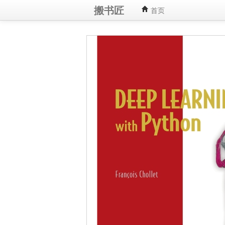
搬书匠
首页