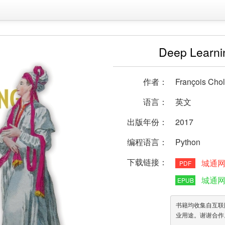
Deep Learni
作者：
François Chol
语言：
英文
出版年份：
2017
编程语言：
Python
下载链接：
城通
PDF
城通
EPUB
书籍均收集自互联
业用途。谢谢合作