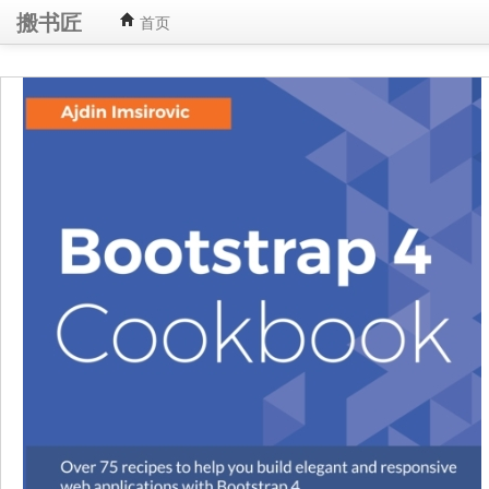
搬书匠
首页