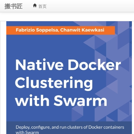
搬书匠
首页