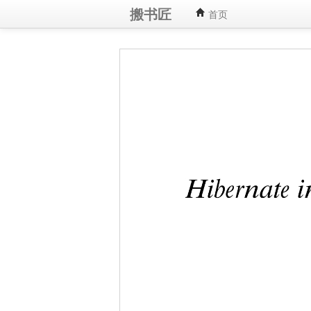
搬书匠
首页