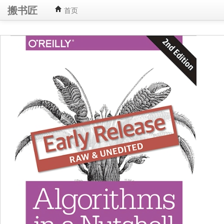
搬书匠
首页