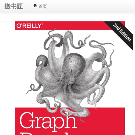
搬书匠
首页