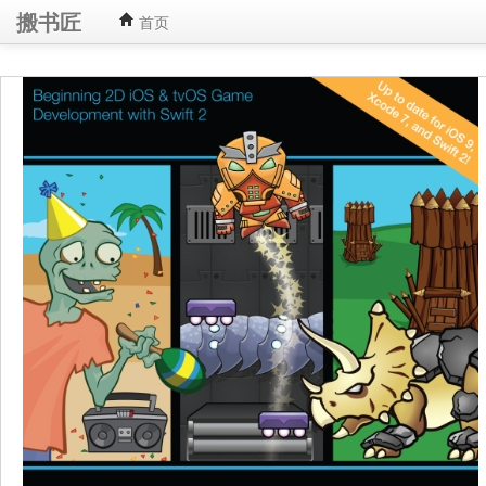
搬书匠
首页