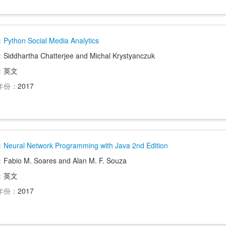
：
Python Social Media Analytics
：
Siddhartha Chatterjee and Michal Krystyanczuk
：
英文
年份：
2017
：
Neural Network Programming with Java 2nd Edition
：
Fabio M. Soares and Alan M. F. Souza
：
英文
年份：
2017