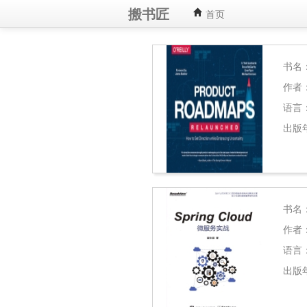
搬书匠
首页
书名
作者
语言
出版
书名
作者
语言
出版