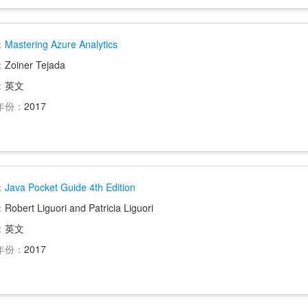
：
Mastering Azure Analytics
：
Zoiner Tejada
：
英文
年份：
2017
：
Java Pocket Guide 4th Edition
：
Robert Liguori and Patricia Liguori
：
英文
年份：
2017