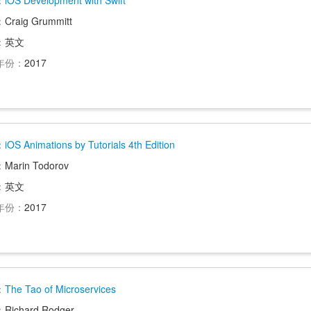
：
iOS Development with Swift
：
Craig Grummitt
：
英文
年份：
2017
：
iOS Animations by Tutorials 4th Edition
：
Marin Todorov
：
英文
年份：
2017
：
The Tao of Microservices
：
Richard Rodger