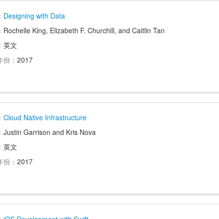
：
Designing with Data
：
Rochelle King, Elizabeth F. Churchill, and Caitlin Tan
：
英文
年份：
2017
：
Cloud Native Infrastructure
：
Justin Garrison and Kris Nova
：
英文
年份：
2017