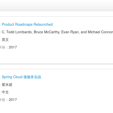
：
Product Roadmaps Relaunched
：
C. Todd Lombardo, Bruce McCarthy, Evan Ryan, and Michael Connor
：
英文
年份：
2017
：
Spring Cloud 微服务实战
：
翟永超
：
中文
年份：
2017