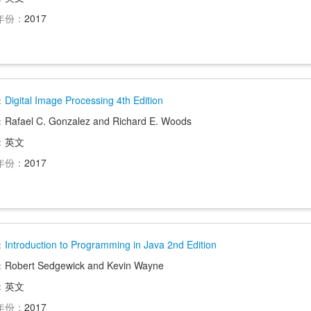
年份：
2017
：
Digital Image Processing 4th Edition
：
Rafael C. Gonzalez and Richard E. Woods
：
英文
年份：
2017
：
Introduction to Programming in Java 2nd Edition
：
Robert Sedgewick and Kevin Wayne
：
英文
年份：
2017