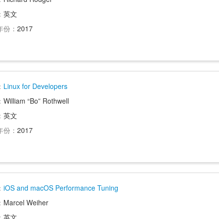
：
英文
年份：
2017
：
Linux for Developers
：
William “Bo” Rothwell
：
英文
年份：
2017
：
iOS and macOS Performance Tuning
：
Marcel Weiher
：
英文